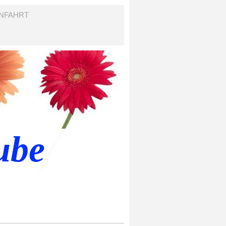
NFAHRT
ube