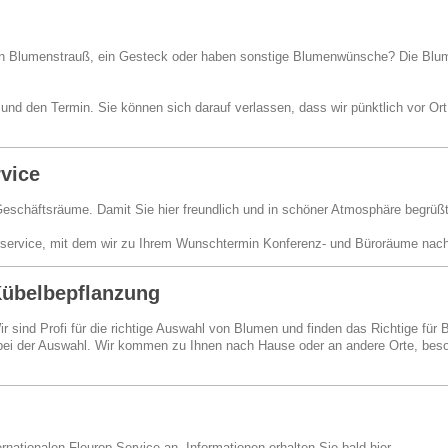
en Blumenstrauß, ein Gesteck oder haben sonstige Blumenwünsche? Die Blu
d den Termin. Sie können sich darauf verlassen, dass wir pünktlich vor Ort 
rvice
eschäftsräume. Damit Sie hier freundlich und in schöner Atmosphäre begrüßt 
erservice, mit dem wir zu Ihrem Wunschtermin Konferenz- und Büroräume na
Kübelbepflanzung
sind Profi für die richtige Auswahl von Blumen und finden das Richtige für 
 bei der Auswahl. Wir kommen zu Ihnen nach Hause oder an andere Orte, besor
rnationalen Fleurop Service an. Informationen erhalten Sie bald hier.