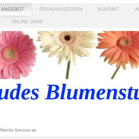
ANGEBOT
ÖFFNUNGSZEITEN
KONTAKT
A
ONLINE SHOP
udes Blumenst
freiche Services an.